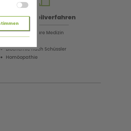
Naturheilverfahren
stimmen
Orthomolekulare Medizin
Phytotherapie
Biochemie nach Schüssler
Homöopathie