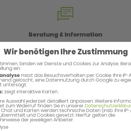
Beratung & Information
Wir benötigen Ihre Zustimmung
Mutter-Kind-Beratung
Wundversorgung
timmen, binden wir Dienste und Cookies zur Analyse, Ber
Asthma
llung ein.
Bluthochdruck
analyse
misst das Besuchsverhalten per Cookie. Ihre IP-
hend gelöscht, eine Datennutzung durch Google zu eig
Homöopathie
t untersagt.
s:
zeigt interaktive Karten.
hre Auswahl jederzeit detailliert anpassen. Weitere Infor
eit zum Widerruf finden Sie in unserer
Datenschutzerkläru
Chat und Karten werden technische Daten (insb. Ihre IP
übermittelt und Cookies gesetzt. Hierfür gelten die
inweise der jeweiligen Anbieter.
lyse