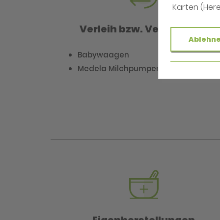
Karten (Her
Verleih bzw. Vermietung
Ablehn
Babywaagen
Medela Milchpumpen