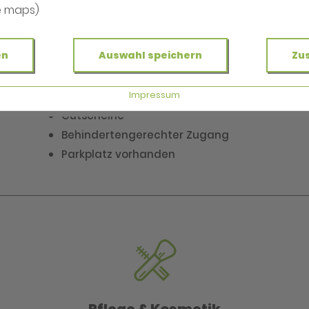
e maps)
Service & Dienste
en
Auswahl speichern
Zu
Lieferservice
Impressum
Kundenkarte (Vorteilskarte)
Gutscheine
Behindertengerechter Zugang
Parkplatz vorhanden